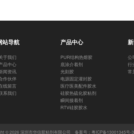
网站导航
产品中心
新
关于我们
PUR结构热熔胶
公
产品中心
底涂介着剂
行
新闻资讯
光刻胶
常
合作伙伴
电源固定灌封胶
在线留言
医疗医美配件胶水
联系我们
硅胶热硫化胶粘剂
瞬间接着剂
RTV硅胶胶水
right © 2026 深圳市华信胶粘剂有限公司
备案号：粤ICP备13001345号-3