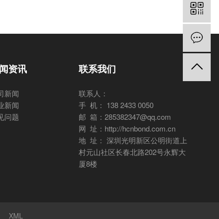
闻资讯
联系我们
司新闻
联系人：
业新闻
手 机： 138 2433 0050
见问题
邮 箱：285382347@qq.com
网 址：http://hcnbond.com.cn
地 址： 深圳光明新区公明街道上
村元山社区长春北路202号永辉大
厦8楼
XML