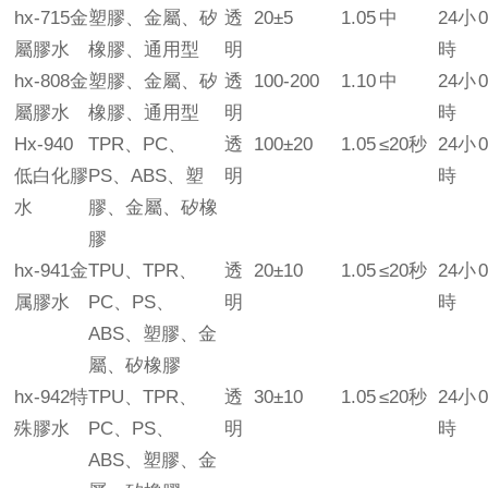
hx-715金
塑膠、金屬、矽
透
20±5
1.05
中
24小
0
屬膠水
橡膠、通用型
明
時
hx-808金
塑膠、金屬、矽
透
100-200
1.10
中
24小
0
屬膠水
橡膠、通用型
明
時
Hx-940
TPR、PC、
透
100±20
1.05
≤20秒
24小
0
低白化膠
PS、ABS、塑
明
時
水
膠、金屬、矽橡
膠
hx-941金
TPU、TPR、
透
20±10
1.05
≤20秒
24小
0
属膠水
PC、PS、
明
時
ABS、塑膠、金
屬、矽橡膠
hx-942特
TPU、TPR、
透
30±10
1.05
≤20秒
24小
0
殊膠水
PC、PS、
明
時
ABS、塑膠、金