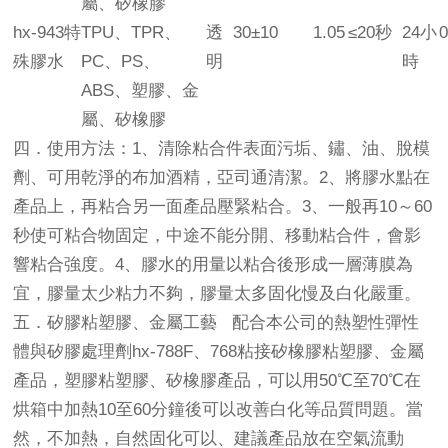
屬、矽橡膠
hx-943特
TPU、TPR、
透
30±10
1.05
≤20秒
24小
0
殊膠水
PC、PS、
明
時
ABS、塑膠、金
屬、矽橡膠
四．使用方法：1、清除粘合件表面污垢、鏽、油、脫模
劑、可用乾淨的布加酒精，亞司通清潔。2、將膠水點在
產品上，再粘合另一面產品壓緊粘合。3、一般再10～60
秒使可粘合物固定，中途不能分開、移動粘合件，會影
響粘合強度。4、膠水的用量以粘合後形成一層薄膜為
宜，膠量太少粘力不夠，膠量太多固化慢及白化嚴重。
五．矽膠粘塑膠、金屬工藝 配合本公司的熱塑性彈性
體與矽膠處理劑hx-788F、768粘接矽橡膠粘塑膠、金屬
產品，塑膠粘塑膠、矽橡膠產品，可以用50℃至70℃在
烘箱中加熱10至60分鐘後可以改善白化等品質問題。當
然，不加熱，自然固化可以、建議產品放在空氣流動