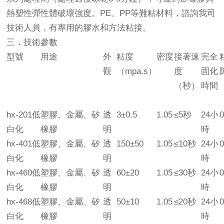
熱塑性彈性體破壞強度。PE、PP等難粘材料，諮詢我司
技術人員，有專用的膠水和方法粘接。
三．技術參數
型號
用途
外
粘度
密度
接著速
完全
觀
（mpa.s）
度
固化
（秒）
時間
hx-201低
塑膠、金屬、矽
透
3±0.5
1.05
≤5秒
24小
0
白化
橡膠
明
時
hx-401低
塑膠、金屬、矽
透
150±50
1.05
≤10秒
24小
0
白化
橡膠
明
時
hx-460低
塑膠、金屬、矽
透
60±20
1.05
≤30秒
24小
0
白化
橡膠
明
時
hx-468低
塑膠、金屬、矽
透
50±10
1.05
≤20秒
24小
0
白化
橡膠
明
時