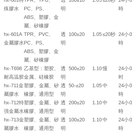
hx-601特
TPR、TPU、
透
100±10
1.05
≤20秒
24小
0
殊膠水
PC、PS、
明
時
ABS、塑膠、金
屬、矽橡膠
hx-601A
TPR、PVC、
透
100±20
1.05
≤20秒
24小
0
金屬膠水
PC、PS、
明
時
ABS、塑膠、金
屬、矽橡膠
hx-T698
乙基型：塑胶、
透
500±20
1.10
慢
24小
0
耐高温胶
金属、硅橡胶
明
时
hx-711金
塑膠、金屬、矽
透
50-±20
1.05
中
24小
0
屬膠水
橡膠、通用型
明
時
hx-712特
塑膠、金屬、矽
透
200±20
1.10
中
24小
0
强金屬水
橡膠、通用型
明
時
hx-713金
塑膠、金屬、矽
透
100±20
1.10
中
24小
0
屬膠水
橡膠、通用型
明
時