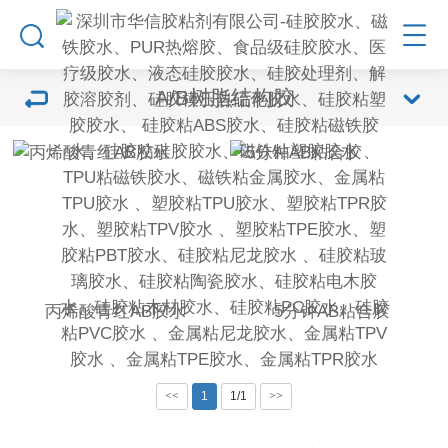
A/B树脂结构胶
丙烯酸青红AB胶水
5分钟AB粘合胶
<<
1
1/1
>>