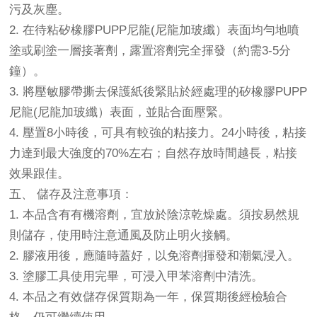
污及灰塵。
2. 在待粘矽橡膠PUPP尼龍(尼龍加玻纖）表面均勻地噴
塗或刷塗一層接著劑，露置溶劑完全揮發（約需3-5分
鐘）。
3. 將壓敏膠帶撕去保護紙後緊貼於經處理的矽橡膠PUPP
尼龍(尼龍加玻纖）表面，並貼合面壓緊。
4. 壓置8小時後，可具有較強的粘接力。24小時後，粘接
力達到最大強度的70%左右；自然存放時間越長，粘接
效果跟佳。
五、 儲存及注意事項：
1. 本品含有有機溶劑，宜放於陰涼乾燥處。須按易然規
則儲存，使用時注意通風及防止明火接觸。
2. 膠液用後，應隨時蓋好，以免溶劑揮發和潮氣浸入。
3. 塗膠工具使用完畢，可浸入甲苯溶劑中清洗。
4. 本品之有效儲存保質期為一年，保質期後經檢驗合