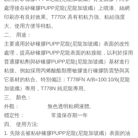
處理後在矽橡膠PUPP尼龍(尼龍加玻纖）上噴漆、絲網
印刷亦有良好效果。T770X 具有初粘力強、粘結強度
大、使用方便等特點。
二、 用途：
主要適用於矽橡膠PUPP尼龍(尼龍加玻纖）表面的改性
處理，提高矽橡膠PUPP尼龍表面的粘接能，以利於採用
普通膠粘劑與矽橡膠PUPP尼龍(尼龍加玻纖）基材進行
粘接。例如採用丙烯酸酯類壓敏膠進行橡膠防震墊與其
它基材的粘合。特別備註：T778FN A/B=100:10/6(尼龍
加玻纖）專用，T778N 純尼龍專用。
三、 顏色：
外觀： 無色透明粘稠液體,
穩定性： 常溫保存期一年
四、 使用方法:
1. 先除去被粘矽橡膠PUPP尼龍(尼龍加玻纖）表面的油